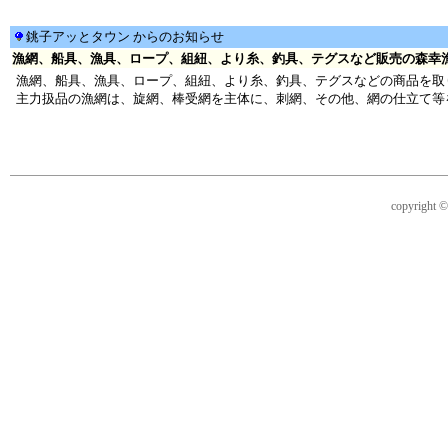
銚子アッとタウン からのお知らせ
漁網、船具、漁具、ロープ、組紐、より糸、釣具、テグスなど販売の森幸漁網株式
漁網、船具、漁具、ロープ、組紐、より糸、釣具、テグスなどの商品を取
主力扱品の漁網は、旋網、棒受網を主体に、刺網、その他、網の仕立て等
copyright © 