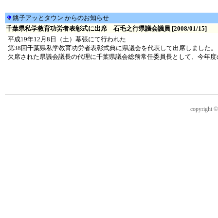
銚子アッとタウン からのお知らせ
千葉県私学教育功労者表彰式に出席 石毛之行県議会議員 [2008/01/15]
平成19年12月8日（土）幕張にて行われた
第38回千葉県私学教育功労者表彰式典に県議会を代表して出席しました。
欠席された県議会議長の代理に千葉県議会総務常任委員長として、今年度
copyright © 